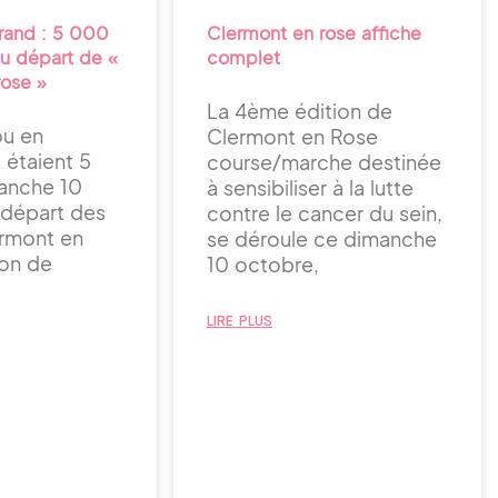
rand : 5 000
Clermont en rose affiche
au départ de «
complet
rose »
La 4ème édition de
ou en
Clermont en Rose
s étaient 5
course/marche destinée
anche 10
à sensibiliser à la lutte
 départ des
contre le cancer du sein,
rmont en
se déroule ce dimanche
son de
10 octobre,
LIRE PLUS