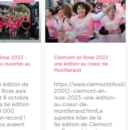
Rose 2023 :
Clermont en Rose 2023 :
ns ouvertes au
une édition au coeur de
Montferrand
e édition de
https://www.clermontinfos63.f
 Rose aura
20012-clermont-en-
 et 8 octobre
rose-2023-une-edition-
a 5e édition
au-coeur-de-
10 000
montferrand.htmlLe
n record !
superbe bilan de la
os avaient
5e édition de Clermont