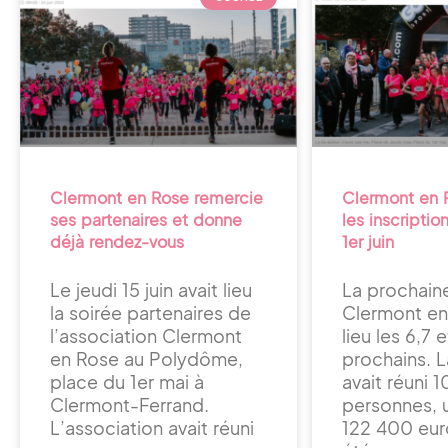
Clermont en Rose remercie
Clermont en 
ses partenaires et donne
les inscriptio
déjà rendez-vous
1er juin
Le jeudi 15 juin avait lieu
La prochain
la soirée partenaires de
Clermont en
l’association Clermont
lieu les 6,7
en Rose au Polydôme,
prochains. L
place du 1er mai à
avait réuni 
Clermont-Ferrand.
personnes, u
L’association avait réuni
122 400 eur